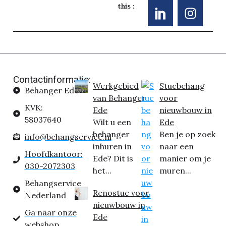
this :
Contactinformatie:
Werkgebied
Stucbehang
Behanger Ede
van Behanger
voor
KVK:
Ede
nieuwbouw in
58037640
Wilt u een
Ede
behanger
Ben je op zoek
info@behangservice.nl
inhuren in
naar een
Hoofdkantoor:
Ede? Dit is
manier om je
030-2072303
het...
muren...
Behangservice
Renostuc voor
Nederland
nieuwbouw in
Ga naar onze
Ede
webshop