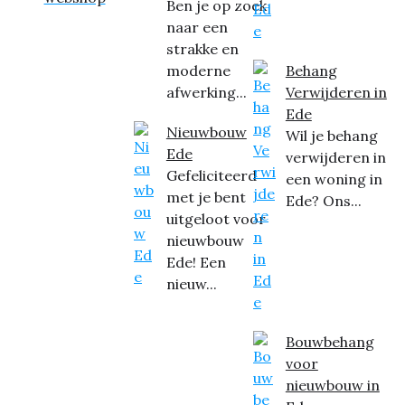
Ben je op zoek
naar een
strakke en
moderne
Behang
afwerking...
Verwijderen in
Ede
Nieuwbouw
Wil je behang
Ede
verwijderen in
Gefeliciteerd
een woning in
met je bent
Ede? Ons...
uitgeloot voor
nieuwbouw
Ede! Een
nieuw...
Bouwbehang
voor
nieuwbouw in