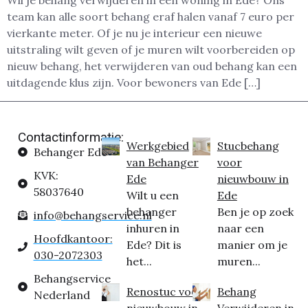
Wil je behang verwijderen in een woning in Ede? Ons
team kan alle soort behang eraf halen vanaf 7 euro per
vierkante meter. Of je nu je interieur een nieuwe
uitstraling wilt geven of je muren wilt voorbereiden op
nieuw behang, het verwijderen van oud behang kan een
uitdagende klus zijn. Voor bewoners van Ede […]
Contactinformatie:
Werkgebied
Stucbehang
Behanger Ede
van Behanger
voor
KVK:
Ede
nieuwbouw in
58037640
Wilt u een
Ede
behanger
Ben je op zoek
info@behangservice.nl
inhuren in
naar een
Hoofdkantoor:
Ede? Dit is
manier om je
030-2072303
het...
muren...
Behangservice
Renostuc voor
Behang
Nederland
nieuwbouw in
Verwijderen in