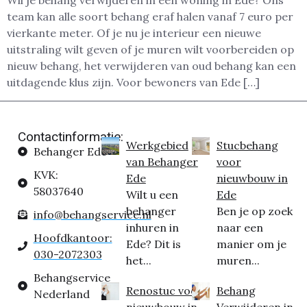
Wil je behang verwijderen in een woning in Ede? Ons
team kan alle soort behang eraf halen vanaf 7 euro per
vierkante meter. Of je nu je interieur een nieuwe
uitstraling wilt geven of je muren wilt voorbereiden op
nieuw behang, het verwijderen van oud behang kan een
uitdagende klus zijn. Voor bewoners van Ede […]
Contactinformatie:
Werkgebied
Stucbehang
Behanger Ede
van Behanger
voor
KVK:
Ede
nieuwbouw in
58037640
Wilt u een
Ede
behanger
Ben je op zoek
info@behangservice.nl
inhuren in
naar een
Hoofdkantoor:
Ede? Dit is
manier om je
030-2072303
het...
muren...
Behangservice
Renostuc voor
Behang
Nederland
nieuwbouw in
Verwijderen in