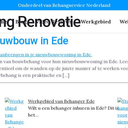
Onderdeel van Behangservice Nederland
g Renovatie
me
Blog
Video Reviews
Werkgebied
We
euwbouw in Ede
n van bouwbehang voor hun nieuwbouwwoning in Ede. Lees h
ntieel om de wanden op de juiste manier af te werken voor
behang is een praktische en […]
Werkgebied van Behanger Ede
Wilt u een behanger inhuren in Ede? Dit is
het...