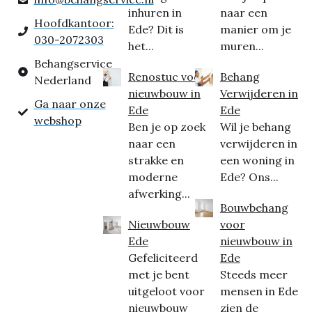
inhuren in
naar een
Hoofdkantoor:
Ede? Dit is
manier om je
030-2072303
het...
muren...
Behangservice
Renostuc voor
Behang
Nederland
nieuwbouw in
Verwijderen in
Ga naar onze
Ede
Ede
webshop
Ben je op zoek
Wil je behang
naar een
verwijderen in
strakke en
een woning in
moderne
Ede? Ons...
afwerking...
Bouwbehang
Nieuwbouw
voor
Ede
nieuwbouw in
Gefeliciteerd
Ede
met je bent
Steeds meer
uitgeloot voor
mensen in Ede
nieuwbouw
zien de