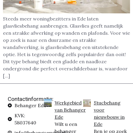
Steeds meer woningbezitters in Ede laten
glasvliesbehang aanbrengen. Glasvlies geeft namelijk
een strakke afwerking op wanden en plafonds. Voor wie
op zoek is naar een duurzame en strakke
wandafwerking, is glasvliesbehang een uitstekende
optie. Het is tegenwoordig zelfs populairder dan ooit!
Dit type behang biedt een gladde en naadloze
ondergrond die perfect overschilderbaar is, waardoor
[…]
Contactinformatie:
Werkgebied
Stucbehang
Behanger Ede
van Behanger
voor
KVK:
Ede
nieuwbouw in
58037640
Wilt u een
Ede
behanger
Ben je op zoek
info@behangservice.nl