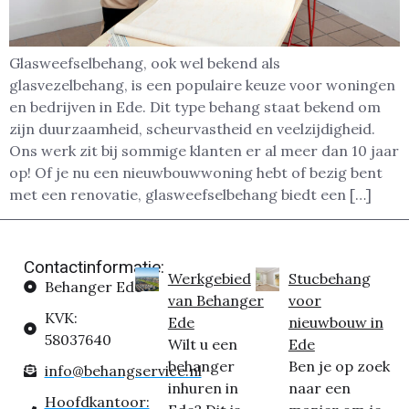
Glasweefselbehang, ook wel bekend als
glasvezelbehang, is een populaire keuze voor woningen
en bedrijven in Ede. Dit type behang staat bekend om
zijn duurzaamheid, scheurvastheid en veelzijdigheid.
Ons werk zit bij sommige klanten er al meer dan 10 jaar
op! Of je nu een nieuwbouwwoning hebt of bezig bent
met een renovatie, glasweefselbehang biedt een […]
Contactinformatie:
Werkgebied
Stucbehang
Behanger Ede
van Behanger
voor
KVK:
Ede
nieuwbouw in
58037640
Wilt u een
Ede
behanger
Ben je op zoek
info@behangservice.nl
inhuren in
naar een
Hoofdkantoor: