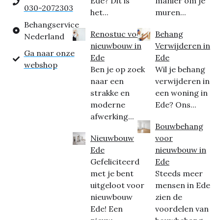
Ede? Dit is
manier om je
030-2072303
het...
muren...
Behangservice
Renostuc voor
Behang
Nederland
nieuwbouw in
Verwijderen in
Ga naar onze
Ede
Ede
webshop
Ben je op zoek
Wil je behang
naar een
verwijderen in
strakke en
een woning in
moderne
Ede? Ons...
afwerking...
Bouwbehang
Nieuwbouw
voor
Ede
nieuwbouw in
Gefeliciteerd
Ede
met je bent
Steeds meer
uitgeloot voor
mensen in Ede
nieuwbouw
zien de
Ede! Een
voordelen van