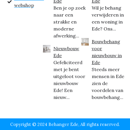
Ede
Ede
webshop
Ben je op zoek
Wil je behang
naar een
verwijderen in
strakke en
een woning in
moderne
Ede? Ons...
afwerking...
Bouwbehang
Nieuwbouw
voor
Ede
nieuwbouw in
Gefeliciteerd
Ede
met je bent
Steeds meer
uitgeloot voor
mensen in Ede
nieuwbouw
zien de
Ede! Een
voordelen van
nieuw...
bouwbehang...
Copyright © 2024 Behanger Ede, All rights reserved.