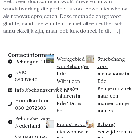
Het is een duurzame en kwalitatieve vorm van
wandafwerking die perfect is voor zowel nieuwbouw-
als renovatieprojecten. Deze methode zorgt voor
gladde, naadloze wanden die niet alleen esthetisch
aantrekkelijk zijn, maar ook functioneel. In dit […]
Contactinformatie:
Werkgebied
Stucbehang
Behanger Ede
van Behanger
voor
KVK:
Ede
nieuwbouw in
58037640
Wilt u een
Ede
behanger
Ben je op zoek
info@behangservice.nl
inhuren in
naar een
Hoofdkantoor:
Ede? Dit is
manier om je
030-2072303
het...
muren...
Behangservice
Renostuc voor
Behang
Nederland
nieuwbouw in
Verwijderen in
Ga naar onze