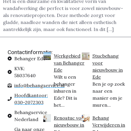
Het is een duurzame en kwalitatieve vorm van
wandafwerking die perfect is voor zowel nieuwbouw-
als renovatieprojecten. Deze methode zorgt voor
gladde, naadloze wanden die niet alleen esthetisch
aantrekkelijk zijn, maar ook functioneel. In dit […]
Contactinformatie:
Werkgebied
Stucbehang
Behanger Ede
van Behanger
voor
KVK:
Ede
nieuwbouw in
58037640
Wilt u een
Ede
behanger
Ben je op zoek
info@behangservice.nl
inhuren in
naar een
Hoofdkantoor:
Ede? Dit is
manier om je
030-2072303
het...
muren...
Behangservice
Renostuc voor
Behang
Nederland
nieuwbouw in
Verwijderen in
Ga naar onze