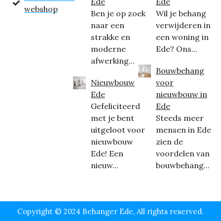
Ede
Ede
webshop
Ben je op zoek
Wil je behang
naar een
verwijderen in
strakke en
een woning in
moderne
Ede? Ons...
afwerking...
Bouwbehang
Nieuwbouw
voor
Ede
nieuwbouw in
Gefeliciteerd
Ede
met je bent
Steeds meer
uitgeloot voor
mensen in Ede
nieuwbouw
zien de
Ede! Een
voordelen van
nieuw...
bouwbehang...
Copyright © 2024 Behanger Ede, All rights reserved.