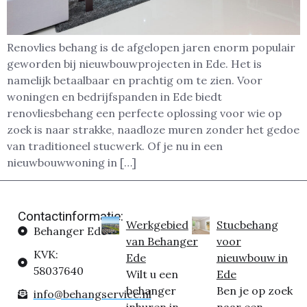
Renovlies behang is de afgelopen jaren enorm populair
geworden bij nieuwbouwprojecten in Ede. Het is
namelijk betaalbaar en prachtig om te zien. Voor
woningen en bedrijfspanden in Ede biedt
renovliesbehang een perfecte oplossing voor wie op
zoek is naar strakke, naadloze muren zonder het gedoe
van traditioneel stucwerk. Of je nu in een
nieuwbouwwoning in […]
Contactinformatie:
Werkgebied
Stucbehang
Behanger Ede
van Behanger
voor
KVK:
Ede
nieuwbouw in
58037640
Wilt u een
Ede
behanger
Ben je op zoek
info@behangservice.nl