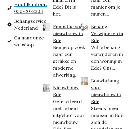
inhuren in
naar een
Hoofdkantoor:
Ede? Dit is
manier om je
030-2072303
het...
muren...
Behangservice
Renostuc voor
Behang
Nederland
nieuwbouw in
Verwijderen in
Ga naar onze
Ede
Ede
webshop
Ben je op zoek
Wil je behang
naar een
verwijderen in
strakke en
een woning in
moderne
Ede? Ons...
afwerking...
Bouwbehang
Nieuwbouw
voor
Ede
nieuwbouw in
Gefeliciteerd
Ede
met je bent
Steeds meer
uitgeloot voor
mensen in Ede
nieuwbouw
zien de