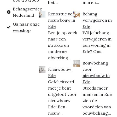
030-2072303
het...
muren...
Behangservice
Renostuc voor
Behang
Nederland
nieuwbouw in
Verwijderen in
Ga naar onze
Ede
Ede
webshop
Ben je op zoek
Wil je behang
naar een
verwijderen in
strakke en
een woning in
moderne
Ede? Ons...
afwerking...
Bouwbehang
Nieuwbouw
voor
Ede
nieuwbouw in
Gefeliciteerd
Ede
met je bent
Steeds meer
uitgeloot voor
mensen in Ede
nieuwbouw
zien de
Ede! Een
voordelen van
nieuw...
bouwbehang...