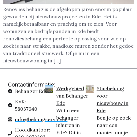
Renovlies behang is de afgelopen jaren enorm populair
geworden bij nieuwbouwprojecten in Ede. Het is
namelijk betaalbaar en prachtig om te zien. Voor
woningen en bedrijfspanden in Ede biedt
renovliesbehang een perfecte oplossing voor wie op
zoek is naar strakke, naadloze muren zonder het gedoe
van traditioneel stucwerk. Of je nu in een
nieuwbouwwoning in […]
Contactinformatie:
Werkgebied
Stucbehang
Behanger Ede
van Behanger
voor
KVK:
Ede
nieuwbouw in
58037640
Wilt u een
Ede
behanger
Ben je op zoek
info@behangservice.nl
inhuren in
naar een
Hoofdkantoor:
Ede? Dit is
manier om je