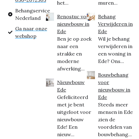
030-2072303
het...
muren...
Behangservice
Renostuc voor
Behang
Nederland
nieuwbouw in
Verwijderen in
Ga naar onze
Ede
Ede
webshop
Ben je op zoek
Wil je behang
naar een
verwijderen in
strakke en
een woning in
moderne
Ede? Ons...
afwerking...
Bouwbehang
Nieuwbouw
voor
Ede
nieuwbouw in
Gefeliciteerd
Ede
met je bent
Steeds meer
uitgeloot voor
mensen in Ede
nieuwbouw
zien de
Ede! Een
voordelen van
nieuw...
bouwbehang...