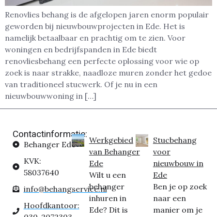
Renovlies behang is de afgelopen jaren enorm populair
geworden bij nieuwbouwprojecten in Ede. Het is
namelijk betaalbaar en prachtig om te zien. Voor
woningen en bedrijfspanden in Ede biedt
renovliesbehang een perfecte oplossing voor wie op
zoek is naar strakke, naadloze muren zonder het gedoe
van traditioneel stucwerk. Of je nu in een
nieuwbouwwoning in […]
Contactinformatie:
Werkgebied
Stucbehang
Behanger Ede
van Behanger
voor
KVK:
Ede
nieuwbouw in
58037640
Wilt u een
Ede
behanger
Ben je op zoek
info@behangservice.nl
inhuren in
naar een
Hoofdkantoor:
Ede? Dit is
manier om je