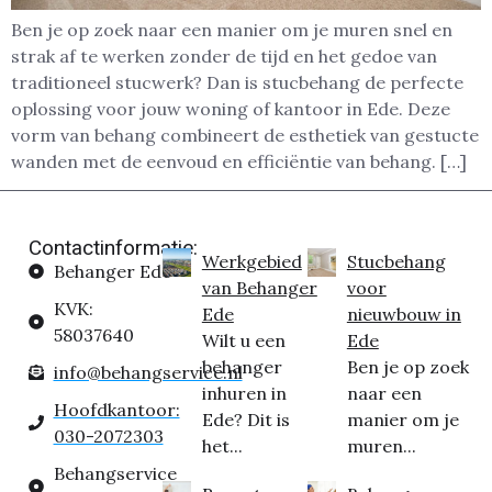
Ben je op zoek naar een manier om je muren snel en
strak af te werken zonder de tijd en het gedoe van
traditioneel stucwerk? Dan is stucbehang de perfecte
oplossing voor jouw woning of kantoor in Ede. Deze
vorm van behang combineert de esthetiek van gestucte
wanden met de eenvoud en efficiëntie van behang. […]
Contactinformatie:
Werkgebied
Stucbehang
Behanger Ede
van Behanger
voor
KVK:
Ede
nieuwbouw in
58037640
Wilt u een
Ede
behanger
Ben je op zoek
info@behangservice.nl
inhuren in
naar een
Hoofdkantoor:
Ede? Dit is
manier om je
030-2072303
het...
muren...
Behangservice