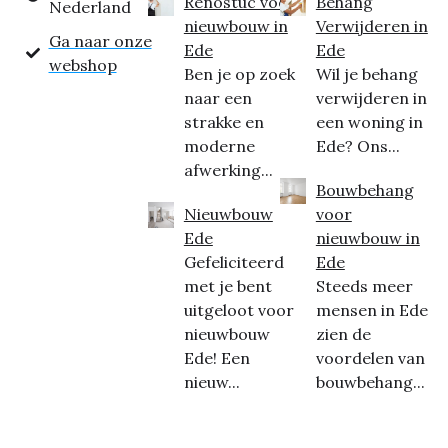
Renostuc voor
Behang
Nederland
nieuwbouw in
Verwijderen in
Ga naar onze
Ede
Ede
webshop
Ben je op zoek
Wil je behang
naar een
verwijderen in
strakke en
een woning in
moderne
Ede? Ons...
afwerking...
Bouwbehang
Nieuwbouw
voor
Ede
nieuwbouw in
Gefeliciteerd
Ede
met je bent
Steeds meer
uitgeloot voor
mensen in Ede
nieuwbouw
zien de
Ede! Een
voordelen van
nieuw...
bouwbehang...