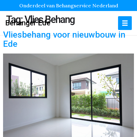
Onderdeel van Behangservice Nederland
Tag:
Vlies Behang
Behanger Ede
Vliesbehang voor nieuwbouw in
Ede