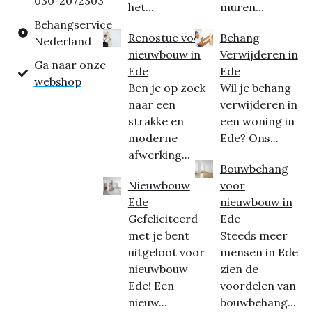
030-2072303
het...
muren...
Behangservice
Renostuc voor
Behang
Nederland
nieuwbouw in
Verwijderen in
Ga naar onze
Ede
Ede
webshop
Ben je op zoek
Wil je behang
naar een
verwijderen in
strakke en
een woning in
moderne
Ede? Ons...
afwerking...
Bouwbehang
Nieuwbouw
voor
Ede
nieuwbouw in
Gefeliciteerd
Ede
met je bent
Steeds meer
uitgeloot voor
mensen in Ede
nieuwbouw
zien de
Ede! Een
voordelen van
nieuw...
bouwbehang...