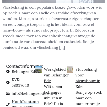
Vliesbehang is een populaire keuze geworden voor wie
op zoek is naar een snelle en strakke afwerking van
wanden. Met zijn sterke, scheurvaste eigenschappen
en eenvoudige toepassing is het ideaal voor zowel
nieuwbouw- als renovatieprojecten. In Ede kiezen
steeds meer mensen voor vliesbehang vanwege de
combinatie van duurzaamheid en esthetiek. Ben je
benieuwd waarom vliesbehang […]
Contactinformatie:
Werkgebied
Stucbehang
Behanger Ede
van Behanger
voor
KVK:
Ede
nieuwbouw in
58037640
Wilt u een
Ede
behanger
Ben je op zoek
info@behangservice.nl
inhuren in
naar een
Hoofdkantoor:
Ede? Dit is
manier om je