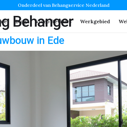
Onderdeel van Behangservice Nederland
ng Behanger
me
Blog
Video Reviews
Werkgebied
We
euwbouw in Ede