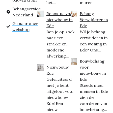
030-2072303
het...
muren...
Behangservice
Renostuc voor
Behang
Nederland
nieuwbouw in
Verwijderen in
Ga naar onze
Ede
Ede
webshop
Ben je op zoek
Wil je behang
naar een
verwijderen in
strakke en
een woning in
moderne
Ede? Ons...
afwerking...
Bouwbehang
Nieuwbouw
voor
Ede
nieuwbouw in
Gefeliciteerd
Ede
met je bent
Steeds meer
uitgeloot voor
mensen in Ede
nieuwbouw
zien de
Ede! Een
voordelen van
nieuw...
bouwbehang...