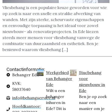
Vliesbehang is een populaire keuze geworden voor wie
op zoek is naar een snelle en strakke afwerking van
wanden. Met zijn sterke, scheurvaste eigenschappen
en eenvoudige toepassing is het ideaal voor zowel
nieuwbouw- als renovatieprojecten. In Ede kiezen
steeds meer mensen voor vliesbehang vanwege de
combinatie van duurzaamheid en esthetiek. Ben je
benieuwd waarom vliesbehang […]
Contactinformatie:
Werkgebied
Stucbehang
Behanger Ede
van Behanger
voor
KVK:
Ede
nieuwbouw in
58037640
Wilt u een
Ede
behanger
Ben je op zoek
info@behangservice.nl
inhuren in
naar een
Hoofdkantoor:
Ede? Dit is
manier om je