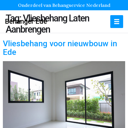
Onderdeel van Behangservice Nederland
Tag:
Vliesbehang Laten
Behanger Ede
Aanbrengen
Vliesbehang voor nieuwbouw in
Ede