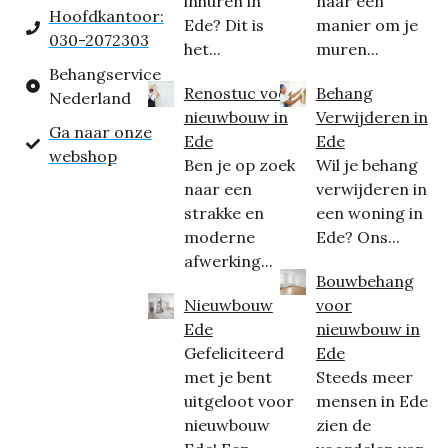
inhuren in
naar een
Hoofdkantoor:
Ede? Dit is
manier om je
030-2072303
het...
muren...
Behangservice
Renostuc voor
Behang
Nederland
nieuwbouw in
Verwijderen in
Ga naar onze
Ede
Ede
webshop
Ben je op zoek
Wil je behang
naar een
verwijderen in
strakke en
een woning in
moderne
Ede? Ons...
afwerking...
Bouwbehang
Nieuwbouw
voor
Ede
nieuwbouw in
Gefeliciteerd
Ede
met je bent
Steeds meer
uitgeloot voor
mensen in Ede
nieuwbouw
zien de