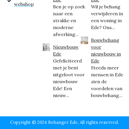
webshop
Ben je op zoek
Wil je behang
naar een
verwijderen in
strakke en
een woning in
moderne
Ede? Ons...
afwerking...
Bouwbehang
Nieuwbouw
voor
Ede
nieuwbouw in
Gefeliciteerd
Ede
met je bent
Steeds meer
uitgeloot voor
mensen in Ede
nieuwbouw
zien de
Ede! Een
voordelen van
nieuw...
bouwbehang...
Copyright © 2024 Behanger Ede, All rights reserved.