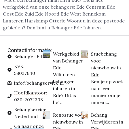
werkgebied van onze behangers: Ede Centrum Ede
Oost Ede Zuid Ede Noord Ede West Bennekom
Lunteren Harskamp Otterlo Woont u in deze postcode
gebieden? Dan kunt u Behanger Ede Inhuren.
Contactinformatie:
Werkgebied
Stucbehang
Behanger Ede
van Behanger
voor
KVK:
Ede
nieuwbouw in
58037640
Wilt u een
Ede
behanger
Ben je op zoek
info@behangservice.nl
inhuren in
naar een
Hoofdkantoor:
Ede? Dit is
manier om je
030-2072303
het...
muren...
Behangservice
Renostuc voor
Behang
Nederland
nieuwbouw in
Verwijderen in
Ga naar onze
Ede
Ede